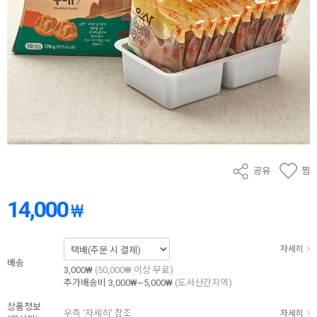
공유
찜
14,000
₩
자세히
배송
3,000₩
(50,000₩ 이상 무료)
추가배송비
3,000₩~5,000₩
(도서산간지역)
상품정보
우측 '자세히' 참조
자세히