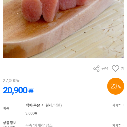
공유
찜
27,000
₩
23
%
20,900
₩
택배(
주문 시 결제
/
착불
)
자세히
배송
3,000₩
상품정보
우측 '자세히' 참조
자세히