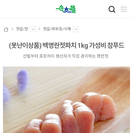
젓갈/장
젓갈/회무침/식해
(못난이상품) 백명란젓파치 1kg 가성비 참푸드
선벌부터 포장까지 생산자가 직접 관리하는 명란젓