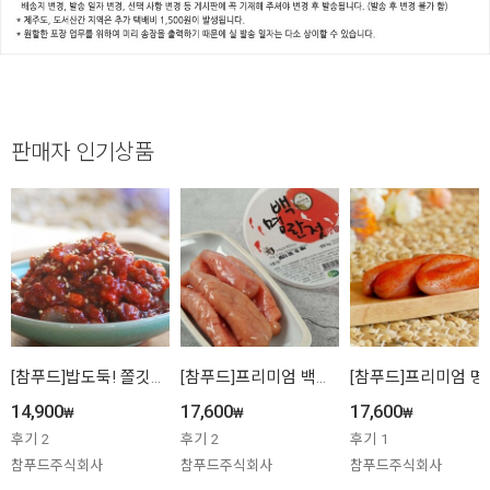
판매자 인기상품
[참푸드]밥도둑! 쫄깃쫄깃 낙지젓 500g/1kg
[참푸드]프리미엄 백명란젓 햇 500g/1kg
[참푸드]프리미엄 명란
14,900
17,600
17,600
₩
₩
₩
후기
2
후기
2
후기
1
참푸드주식회사
참푸드주식회사
참푸드주식회사