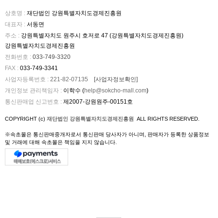
상호명
:
재단법인 강원특별자치도경제진흥원
대표자
:
서동면
주소
:
강원특별자치도 원주시 호저로 47 (강원특별자치도경제진흥원)
강원특별자치도경제진흥원
전화번호
:
033-749-3320
FAX
:
033-749-3341
사업자등록번호
:
221-82-07135
[사업자정보확인]
개인정보 관리책임자
:
이학수 (
help@sokcho-mall.com
)
통신판매업 신고번호
:
제2007-강원원주-00151호
COPYRIGHT (c)
재단법인 강원특별자치도경제진흥원
ALL RIGHTS RESERVED.
※속초몰은 통신판매중개자로서 통신판매 당사자가 아니며, 판매자가 등록한 상품정보
및 거래에 대해 속초몰은 책임을 지지 않습니다.