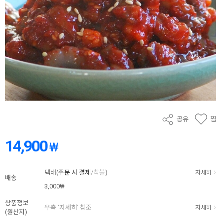
공유
찜
14,900
₩
택배(
주문 시 결제
/
착불
)
자세히
배송
3,000₩
상품정보
우측 '자세히' 참조
자세히
(원산지)