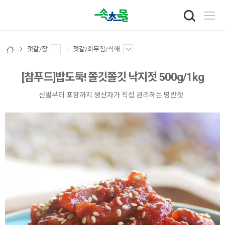
젓갈/장
젓갈/회무침/식해
[참푸드]밥도둑! 쫄깃쫄깃 낙지젓 500g/1kg
선벌부터 포장까지 생산자가 직접 관리하는 명란젓